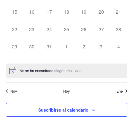
eventos,
eventos,
eventos,
eventos,
eventos,
eventos,
eventos
0
0
0
0
0
0
0
15
16
17
18
19
20
21
eventos,
eventos,
eventos,
eventos,
eventos,
eventos,
eventos
0
0
0
0
0
0
0
22
23
24
25
26
27
28
eventos,
eventos,
eventos,
eventos,
eventos,
eventos,
eventos
0
0
0
0
0
0
0
29
30
31
1
2
3
4
eventos,
eventos,
eventos,
eventos,
eventos,
eventos,
eventos
No se ha encontrado ningún resultado.
Nov
Hoy
Ene
Suscribirse al calendario