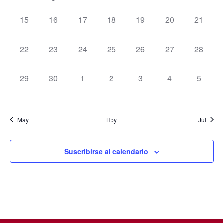
eventos,
evento,
eventos,
eventos,
eventos,
eventos,
eventos
0
0
0
0
0
0
0
15
16
17
18
19
20
21
eventos,
eventos,
eventos,
eventos,
eventos,
eventos,
eventos
0
0
0
0
0
0
0
22
23
24
25
26
27
28
eventos,
eventos,
eventos,
eventos,
eventos,
eventos,
eventos
0
0
0
0
0
0
0
29
30
1
2
3
4
5
eventos,
eventos,
eventos,
eventos,
eventos,
eventos,
eventos
May
Hoy
Jul
Suscribirse al calendario