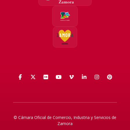
Facebook
X (Twitter)
Flickr
YouTube
Vimeo
LinkedIn
Instagra
Pinte
© Cámara Oficial de Comercio, Industria y Servicios de
Zamora