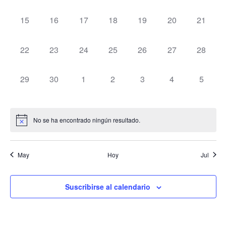
eventos,
eventos,
eventos,
eventos,
eventos,
eventos,
eventos
0
0
0
0
0
0
0
15
16
17
18
19
20
21
eventos,
eventos,
eventos,
eventos,
eventos,
eventos,
eventos
0
0
0
0
0
0
0
22
23
24
25
26
27
28
eventos,
eventos,
eventos,
eventos,
eventos,
eventos,
eventos
0
0
0
0
0
0
0
29
30
1
2
3
4
5
eventos,
eventos,
eventos,
eventos,
eventos,
eventos,
eventos
No se ha encontrado ningún resultado.
May
Hoy
Jul
Suscribirse al calendario