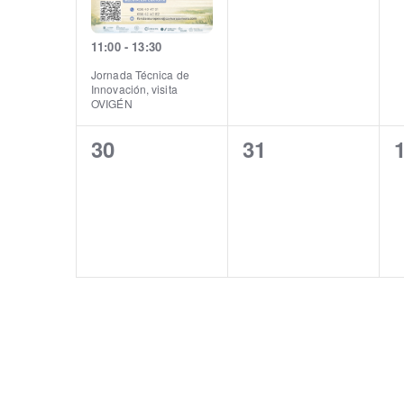
11:00
-
13:30
Jornada Técnica de
Innovación, visita
OVIGÉN
0
0
30
31
eventos,
eventos,
e