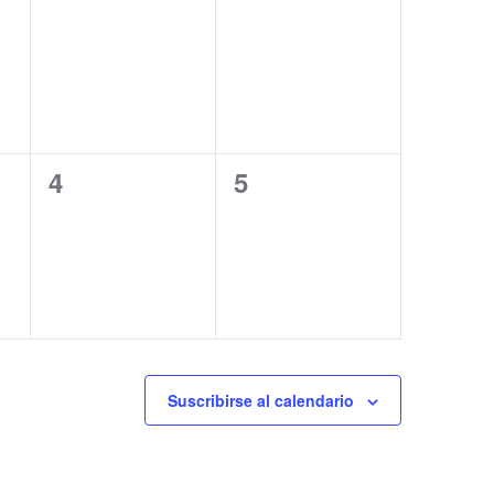
0
0
4
5
eventos,
eventos,
Suscribirse al calendario