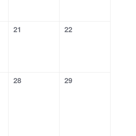
0
0
21
22
eventos,
eventos,
0
0
28
29
eventos,
eventos,