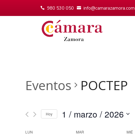
980 530 050
info@camarazamora.com
Eventos
POCTEP
1 / marzo / 2026
Hoy
Seleccionar
fecha.
Calendario
LUN
MAR
MIÉ