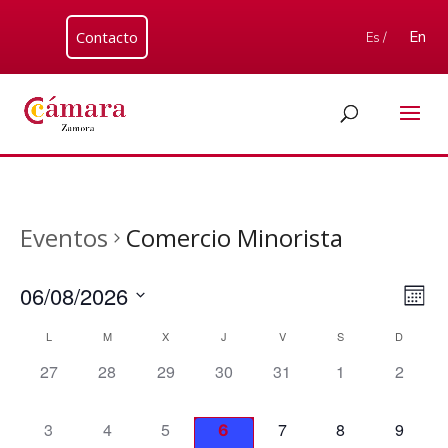
Contacto
En
Es /
Eventos
Comercio Minorista
Nav
Nav
06/08/2026
Mes
de
de
Seleccionar
vis
Calendario
vist
L
M
X
J
V
S
D
fecha.
de
de
0
0
0
0
0
0
0
27
28
29
30
31
1
2
Eve
Eventos
eventos,
eventos,
eventos,
eventos,
eventos,
eventos,
eventos
0
0
0
0
0
0
0
3
4
5
7
8
9
6