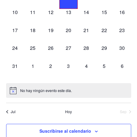
eventos,
eventos,
eventos,
eventos,
eventos,
eventos,
eventos
0
0
0
0
0
0
0
10
11
12
13
14
15
16
eventos,
eventos,
eventos,
eventos,
eventos,
eventos,
eventos
0
0
0
0
0
0
0
17
18
19
20
21
22
23
eventos,
eventos,
eventos,
eventos,
eventos,
eventos,
eventos
0
0
0
0
0
0
0
24
25
26
27
28
29
30
eventos,
eventos,
eventos,
eventos,
eventos,
eventos,
eventos
0
0
0
0
0
0
0
31
1
2
3
4
5
6
eventos,
eventos,
eventos,
eventos,
eventos,
eventos,
eventos
No hay ningún evento este día.
Jul
Hoy
Sep
Suscribirse al calendario