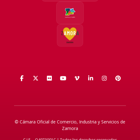
Facebook
X (Twitter)
Flickr
YouTube
Vimeo
LinkedIn
Instagra
Pinte
© Cámara Oficial de Comercio, Industria y Servicios de
Zamora
C.I.F. – Q4973001C | Todos los derechos reservados