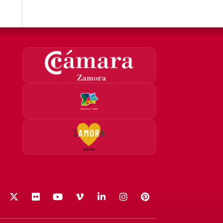
acebook
X (Twitter)
Flickr
YouTube
Vimeo
LinkedIn
Instagram
Pinterest