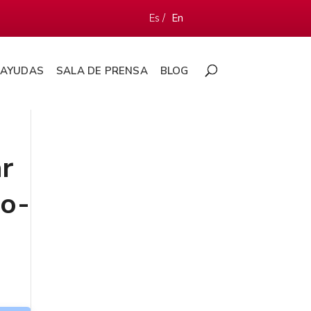
Es /
En
AYUDAS
SALA DE PRENSA
BLOG
ar
to-