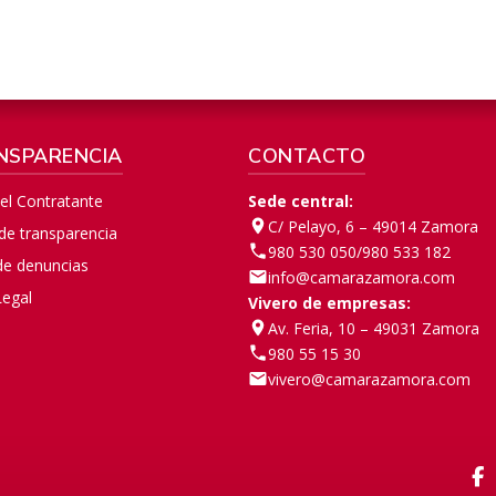
NSPARENCIA
CONTACTO
del Contratante
Sede central:
C/ Pelayo, 6 – 49014 Zamora
 de transparencia
980 530 050
/
980 533 182
de denuncias
info@camarazamora.com
Legal
Vivero de empresas:
Av. Feria, 10 – 49031 Zamora
980 55 15 30
vivero@camarazamora.com
F