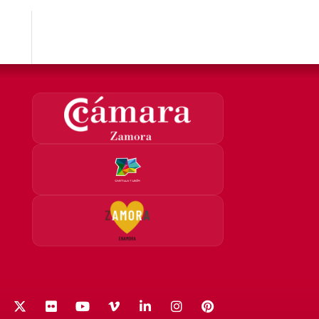
acebook
X (Twitter)
Flickr
YouTube
Vimeo
LinkedIn
Instagram
Pinterest