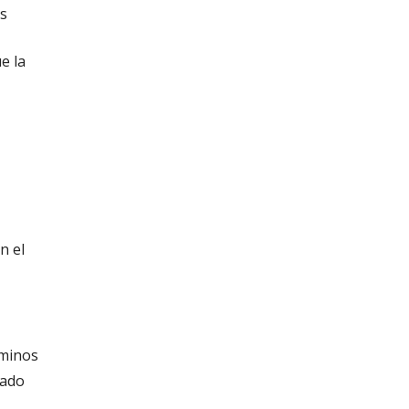
es
e la
n el
rminos
tado