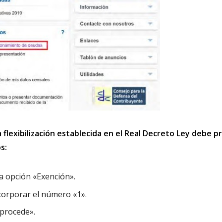
a flexibilización establecida en el Real Decreto Ley debe p
s:
la opción «Exención».
ncorporar el número «1».
 procede».