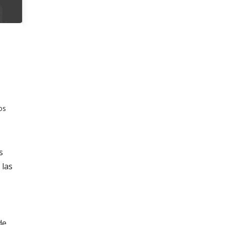
os
s
 las
de