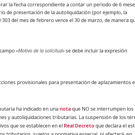
orar la fecha correspondiente a contar un periodo de 6 mes
rio de presentación de la autoliquidación (por ejemplo, la
303 del mes de febrero vence el 30 de marzo, de manera qu
l campo
«Motivo de la solicitud»
se debe incluir la expresión
ucciones provisionales para presentación de aplazamientos e
butaria ha indicado en una
nota
que NO se interrumpen los
nes y autoliquidaciones tributarias. La suspensión de los té
tivos que se establecen en el
Real Decreto
que declara el es
os tributarios, sujetos a normativa especial, ni afectará, en