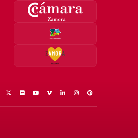
acebook
X (Twitter)
Flickr
YouTube
Vimeo
LinkedIn
Instagram
Pinterest