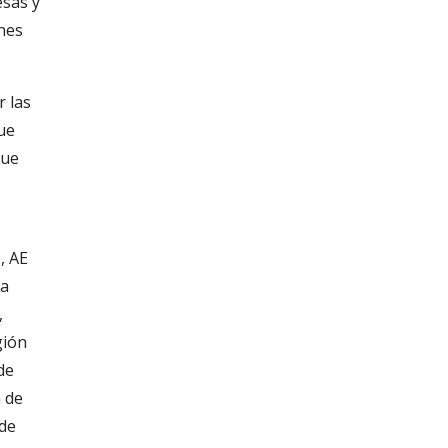
esas y
unes
 las
ue
que
, AE
la
,
gión
de
a de
 de