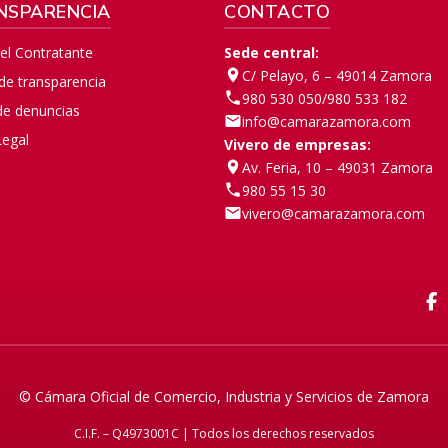
NSPARENCIA
CONTACTO
del Contratante
Sede central:
C/ Pelayo, 6 – 49014 Zamora
 de transparencia
980 530 050
/
980 533 182
de denuncias
info@camarazamora.com
Legal
Vivero de empresas:
Av. Feria, 10 – 49031 Zamora
980 55 15 30
vivero@camarazamora.com
F
© Cámara Oficial de Comercio, Industria y Servicios de Zamora
C.I.F. – Q4973001C | Todos los derechos reservados