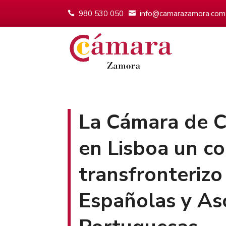
980 530 050
info@camarazamora.com
La Cámara de C
en Lisboa un c
transfronterizo
Españolas y As