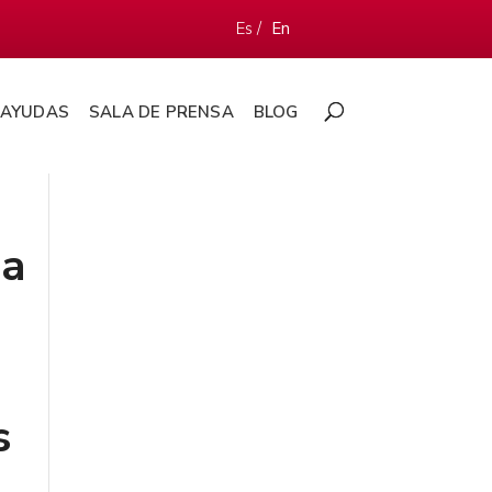
Es /
En
AYUDAS
SALA DE PRENSA
BLOG
ma
s