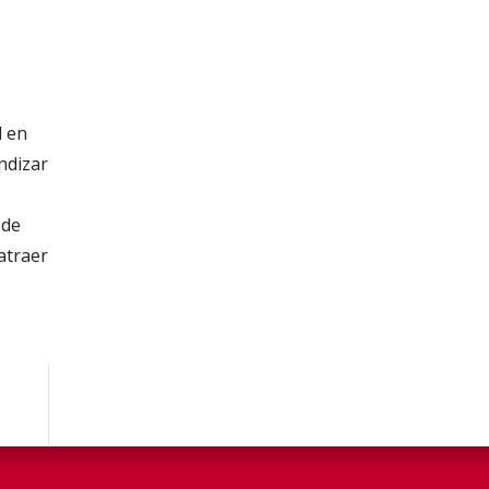
l en
ndizar
 de
atraer