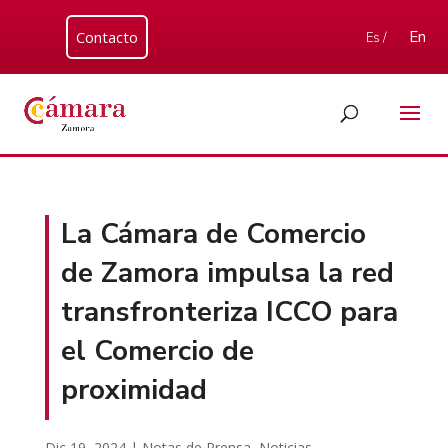
Contacto
En
Es /
La Cámara de Comercio
de Zamora impulsa la red
transfronteriza ICCO para
el Comercio de
proximidad
Dic 19, 2024
|
Notas de Prensa
,
Noticias