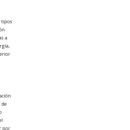
 tipos
ión
as a
rgía,
erior
ación
a
de
o
el
r por