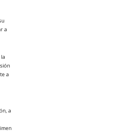
su
ar a
 la
isión
te a
ón, a
gimen