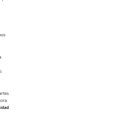
nos
a
o.
artes
mora
sidad