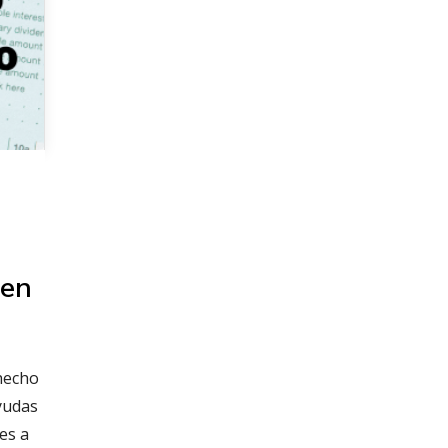
s
 en
hecho
ayudas
es a