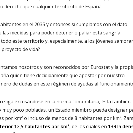
 derecho que cualquier territorito de España.
habitantes en el 2035 y entonces sí cumplamos con el dato
 las medidas para poder detener o paliar esta sangría
todo este territorio y, especialmente, a los jóvenes zamora
u proyecto de vida?
ventamos nosotros y son reconocidos por Eurostat y la propi
paña quien tiene decididamente que apostar por nuestro
género de dudas en este régimen de ayudas al funcionamient
no siga excusándose en la norma comunitaria, ésta también
o y muy poco pobladas, un Estado miembro pueda designar p
es por km² o incluso de menos de 8 habitantes por km². Za
ferior 12,5 habitantes por km²,
de los cuales en
139 la den