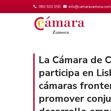
980 530 050
info@camarazamora.com
La Cámara de 
participa en Li
cámaras fronte
promover conj