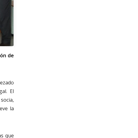
ión de
bezado
al. El
socia,
eve la
as que