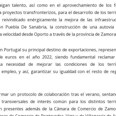
raigan talento, así como en el aprovechamiento de los 
proyectos transfronterizos, para el desarrollo de los terri
eivindicado enérgicamente la mejora de las infraestruc
on Puebla De Sanabria, la construcción de una autovía
lta velocidad desde Oporto a través de la provincia de Zamora
en Portugal su principal destino de exportaciones, represe
e euros en el año 2022, siendo fundamental reclamar
la necesidad de mejorar las condiciones de los terri
 empleo, y así, garantizar su igualdad con el resto de re
irmar un protocolo de colaboración tras el verano, sentan
transversales de interés común para los distintos terri
ron presentes además de la Cámara de Comercio de Zamo
ras de Comercio de Pontevedra, Vigo y de Villagarcía de A