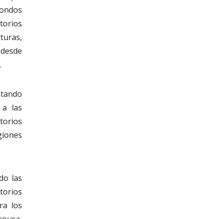
fondos
torios
turas,
 desde
.
ntando
 a las
torios
giones
do las
torios
ra los
rousa,