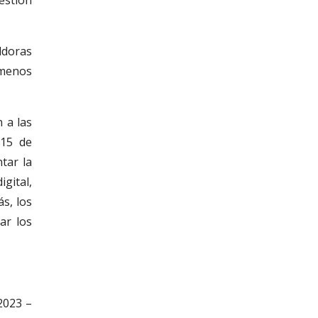
ldoras
 menos
 a las
 15 de
tar la
gital,
s, los
ar los
2023 –