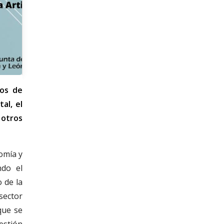
nos de
al, el
 otros
omía y
ndo el
 de la
sector
que se
estión