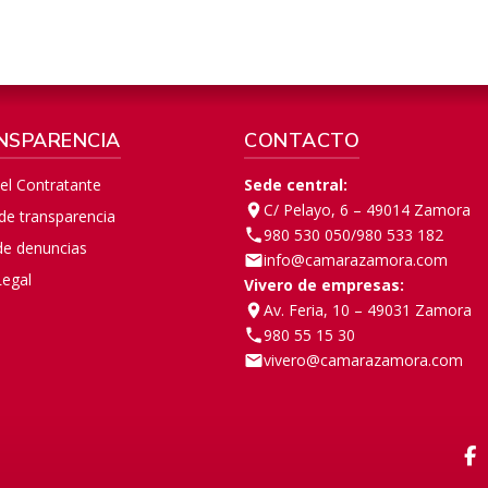
NSPARENCIA
CONTACTO
del Contratante
Sede central:
C/ Pelayo, 6 – 49014 Zamora
 de transparencia
980 530 050
/
980 533 182
de denuncias
info@camarazamora.com
Legal
Vivero de empresas:
Av. Feria, 10 – 49031 Zamora
980 55 15 30
vivero@camarazamora.com
F