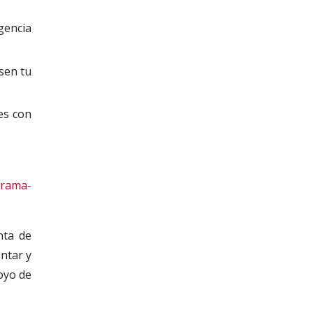
gencia
sen tu
es con
grama-
nta de
ntar y
poyo de