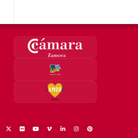
acebook
X (Twitter)
Flickr
YouTube
Vimeo
LinkedIn
Instagram
Pinterest