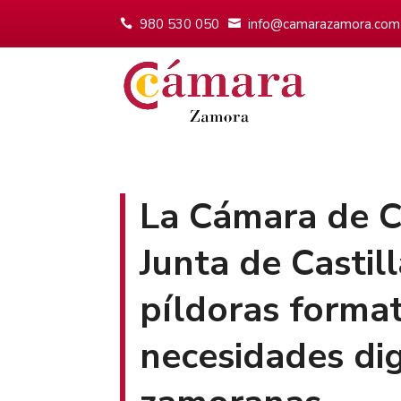
980 530 050
info@camarazamora.com
La Cámara de C
Junta de Castil
píldoras format
necesidades dig