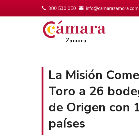
980 530 050
info@camarazamora.com
La Misión Comer
Toro a 26 bode
de Origen con 
países