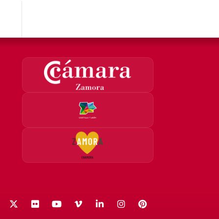
acebook
X (Twitter)
Flickr
YouTube
Vimeo
LinkedIn
Instagram
Pinterest