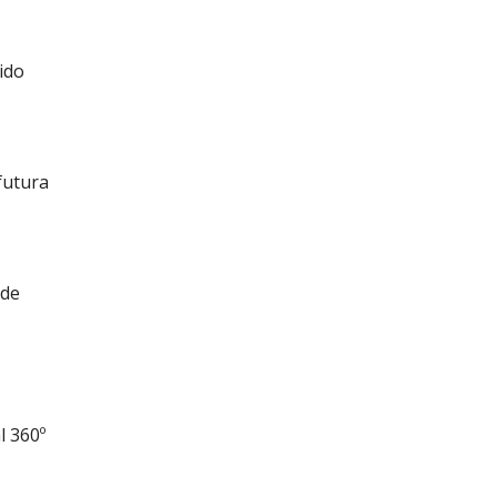
e
bido
 futura
 de
l 360º