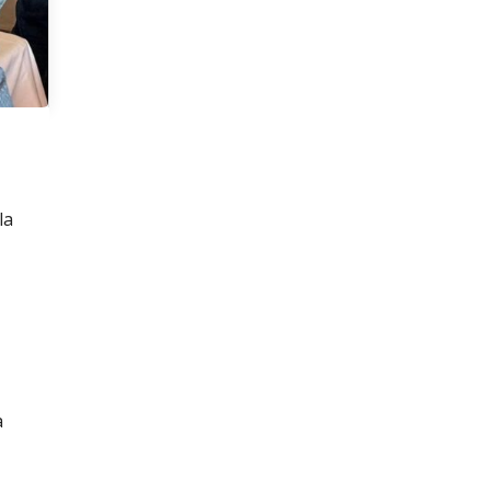
la
6
a