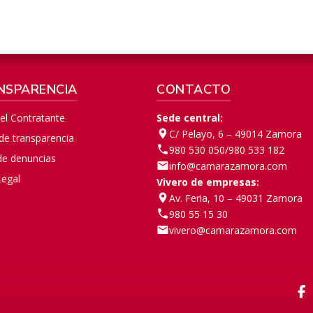
NSPARENCIA
CONTACTO
del Contratante
Sede central:
C/ Pelayo, 6 – 49014 Zamora
 de transparencia
980 530 050
/
980 533 182
de denuncias
info@camarazamora.com
Legal
Vivero de empresas:
Av. Feria, 10 – 49031 Zamora
980 55 15 30
vivero@camarazamora.com
F