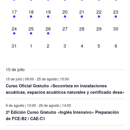
eventos,
eventos,
eventos,
eventos,
eventos,
eventos,
eventos
2
2
2
2
2
2
2
17
18
19
20
21
22
23
eventos,
eventos,
eventos,
eventos,
eventos,
eventos,
eventos
2
3
1
0
0
0
0
24
25
26
27
28
29
30
eventos,
eventos,
evento,
eventos,
eventos,
eventos,
eventos
0
0
0
0
0
0
0
31
1
2
3
4
5
6
eventos,
eventos,
eventos,
eventos,
eventos,
eventos,
eventos
15 de julio
15 de julio | 09:00
-
25 de agosto | 15:00
Curso Oficial Gratuito «Socorrista en instalaciones
acuáticas, espacios acuáticos naturales y certificado desa»
6 de agosto | 10:00
-
26 de agosto | 14:00
2ª Edición Curso Gratuito «Inglés Intensivo» Preparación
de FCE-B2 / CAE-C1