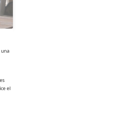
n una
les
ice el