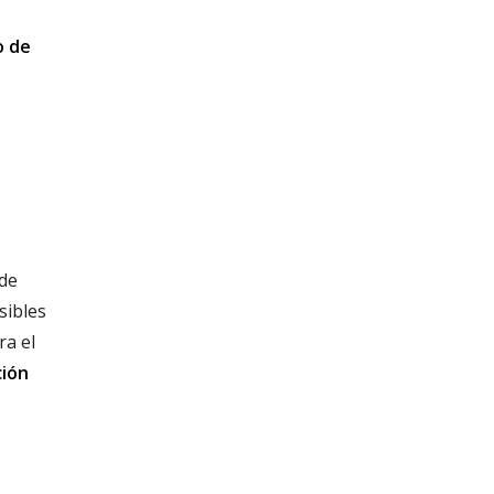
o de
 de
sibles
ra el
ción