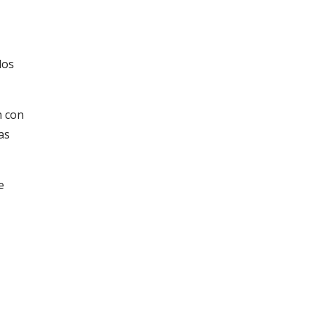
los
n con
as
e