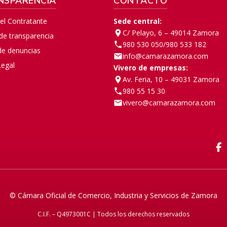
NSPARENCIA
CONTACTO
del Contratante
Sede central:
C/ Pelayo, 6 – 49014 Zamora
 de transparencia
980 530 050
/
980 533 182
de denuncias
info@camarazamora.com
Legal
Vivero de empresas:
Av. Feria, 10 – 49031 Zamora
980 55 15 30
vivero@camarazamora.com
F
© Cámara Oficial de Comercio, Industria y Servicios de Zamora
C.I.F. – Q4973001C | Todos los derechos reservados