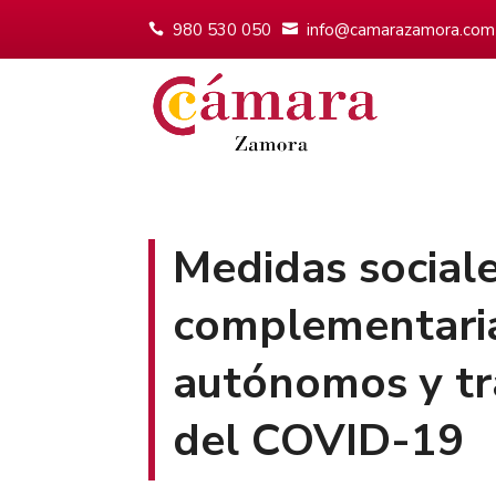
980 530 050
info@camarazamora.com
Medidas social
complementaria
autónomos y tra
del COVID-19