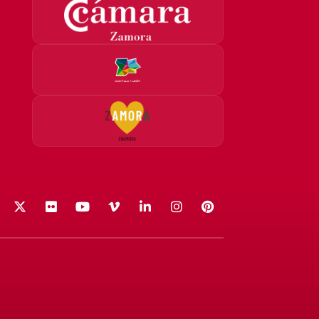
acebook
X (Twitter)
Flickr
YouTube
Vimeo
LinkedIn
Instagram
Pinterest