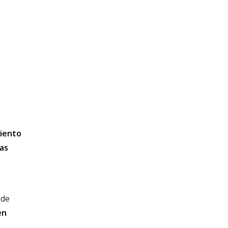
iento
ías
 de
en