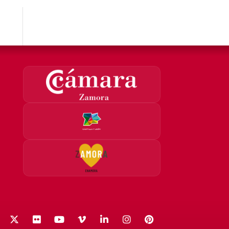
acebook
X (Twitter)
Flickr
YouTube
Vimeo
LinkedIn
Instagram
Pinterest