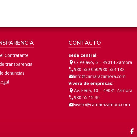
NSPARENCIA
CONTACTO
del Contratante
Sede central:
C/ Pelayo, 6 – 49014 Zamora
 de transparencia
980 530 050
/
980 533 182
de denuncias
info@camarazamora.com
Legal
Vivero de empresas:
Av. Feria, 10 – 49031 Zamora
980 55 15 30
vivero@camarazamora.com
F