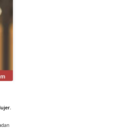
ujer.
ladan