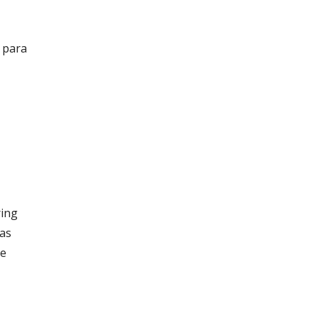
 para
ring
las
de