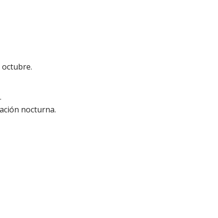
e octubre.
.
nación nocturna.