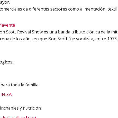
Mayor.
comerciales de diferentes sectores como alimentación, texti
enavente
Bon Scott Revival Show es una banda tributo clónica de la m
scena de los años en que Bon Scott fue vocalista, entre 1973 
ógicos.
para toda la familia.
 IFEZA
inchables y nutrición.
 de Castilla y León