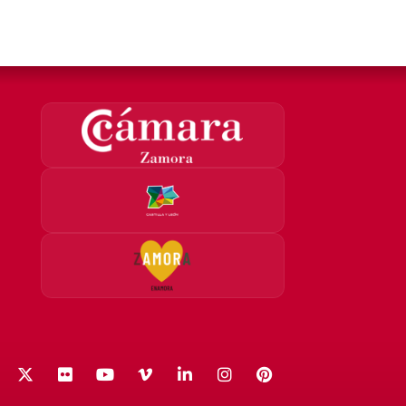
acebook
X (Twitter)
Flickr
YouTube
Vimeo
LinkedIn
Instagram
Pinterest