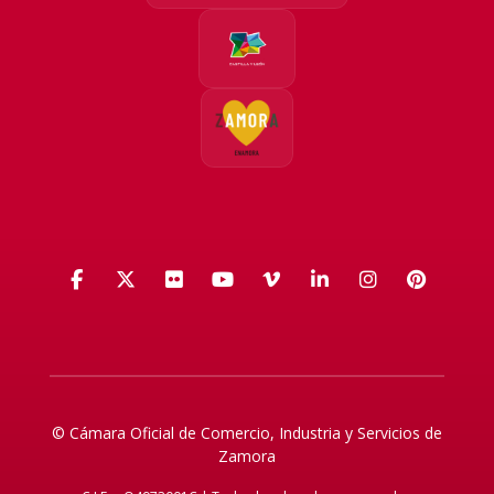
Facebook
X (Twitter)
Flickr
YouTube
Vimeo
LinkedIn
Instagra
Pinte
© Cámara Oficial de Comercio, Industria y Servicios de
Zamora