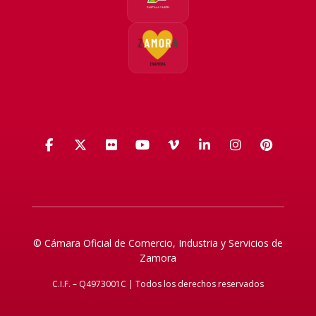
Facebook
X (Twitter)
Flickr
YouTube
Vimeo
LinkedIn
Instagra
Pinte
© Cámara Oficial de Comercio, Industria y Servicios de
Zamora
C.I.F. – Q4973001C | Todos los derechos reservados