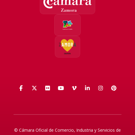
Facebook
X (Twitter)
Flickr
YouTube
Vimeo
LinkedIn
Instagra
Pinte
© Cámara Oficial de Comercio, Industria y Servicios de