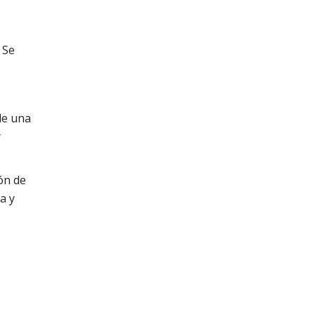
 Se
de una
y
ón de
a y