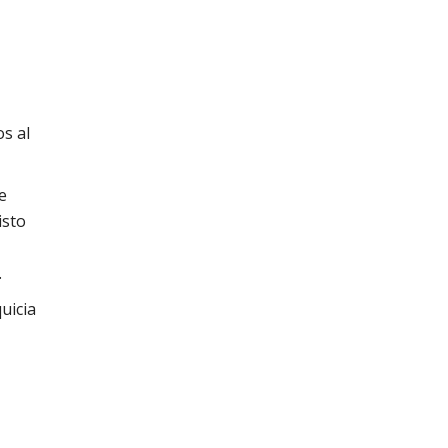
os al
se
isto
.
uicia