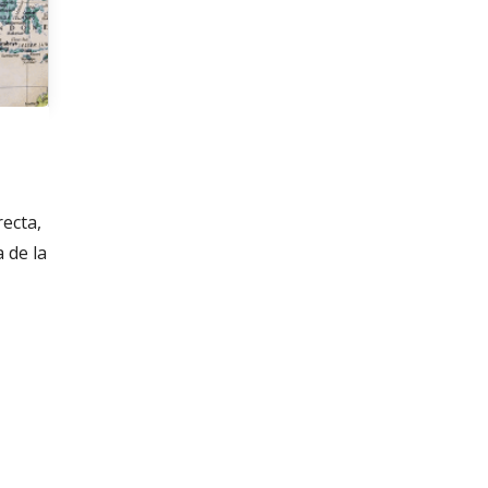
recta,
 de la