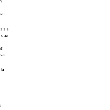
n
ual
sis a
s que
n
as
ras
 la
e