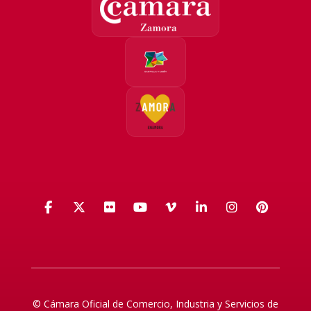
Facebook
X (Twitter)
Flickr
YouTube
Vimeo
LinkedIn
Instagra
Pinte
© Cámara Oficial de Comercio, Industria y Servicios de