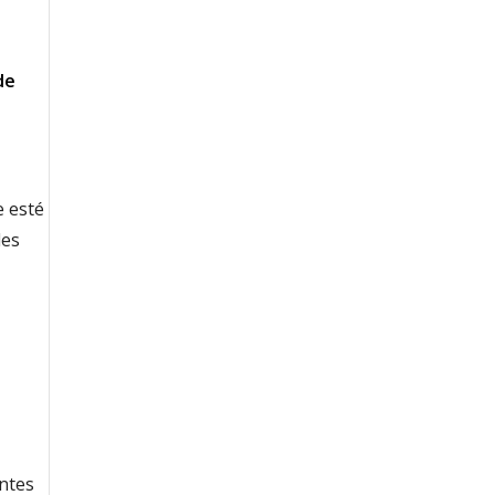
de
e esté
des
ntes