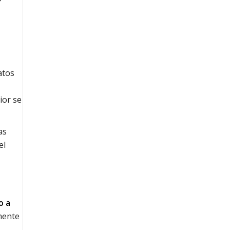
atos
ior se
as
el
o a
lmente