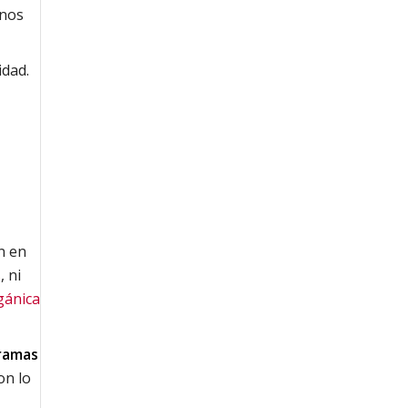
inos
idad.
an en
s
, ni
gánica
gramas
on lo