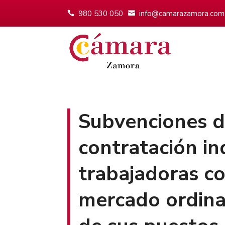
980 530 050
info@camarazamora.com
Subvenciones di
contratación in
trabajadoras co
mercado ordinar