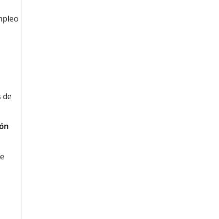
,
empleo
s de
ión
de