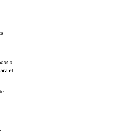
ta
adas a
ara el
de
o