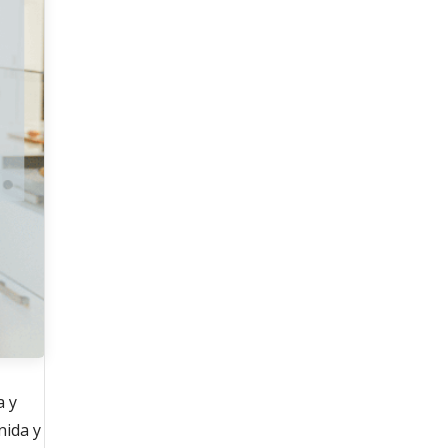
a y
nida y