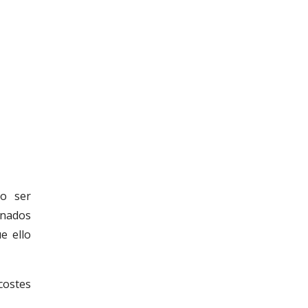
do ser
inados
e ello
costes