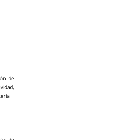
ión de
vidad,
eria.
ión de