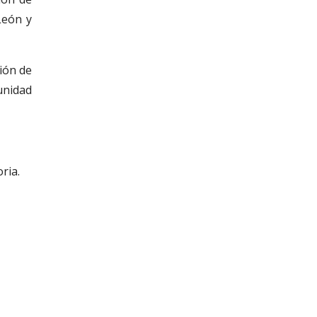
León y
ión de
unidad
ria.
a