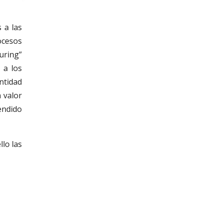
 a las
ocesos
uring”
 a los
ntidad
 valor
endido
lo las