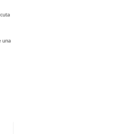
rcuta
e una