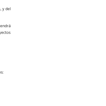
 y del
tendrá
yectos
es: