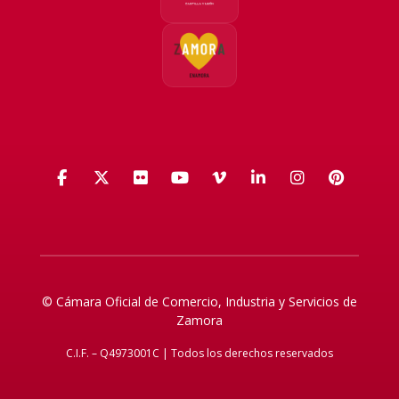
Facebook
X (Twitter)
Flickr
YouTube
Vimeo
LinkedIn
Instagra
Pinte
© Cámara Oficial de Comercio, Industria y Servicios de
Zamora
C.I.F. – Q4973001C | Todos los derechos reservados