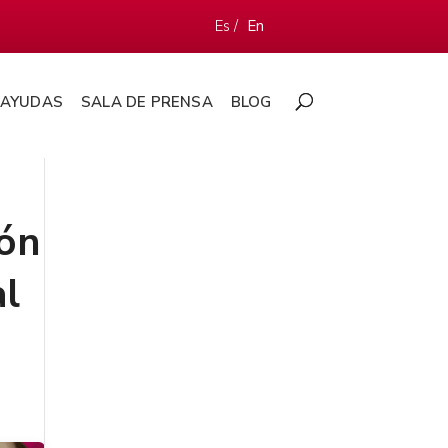
Es /
En
AYUDAS
SALA DE PRENSA
BLOG
ión
al