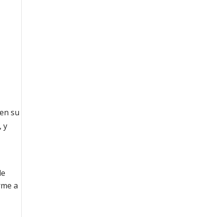
ien su
, y
de
rme a