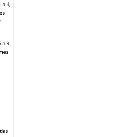
 a 4,
es
e
5 a 9
 mes
e
idas