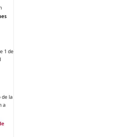
n
nes
de 1 de
l
 de la
n a
de