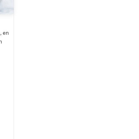
, en
n