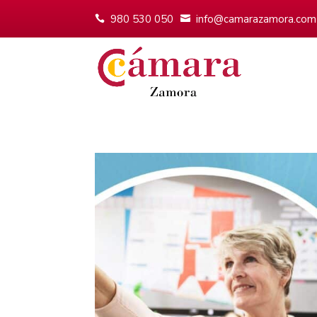
980 530 050
info@camarazamora.com