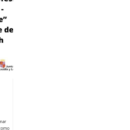
rmar
 como