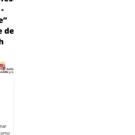
rmar
 como