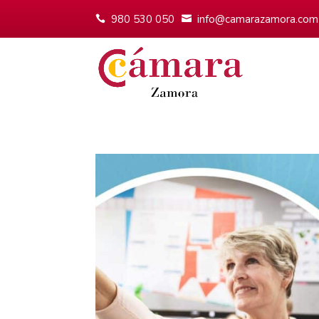
980 530 050
info@camarazamora.com