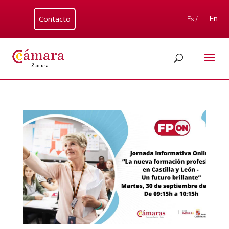
Contacto
En
Es /