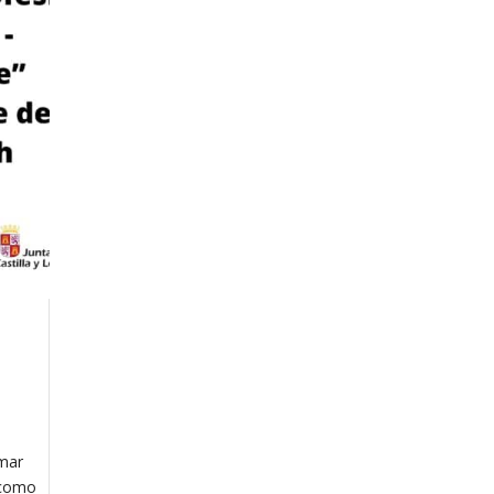
rmar
 como