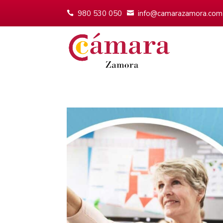
980 530 050
info@camarazamora.com