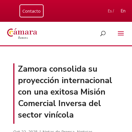
Contacto
En
Es /
Zamora consolida su
proyección internacional
con una exitosa Misión
Comercial Inversa del
sector vinícola
Oct 22, 2025
|
Notas de Prensa
,
Noticias