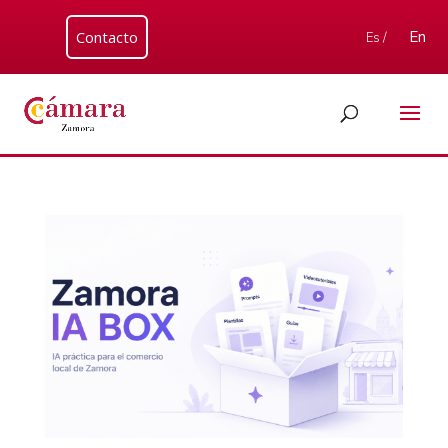
Contacto
En
Es /