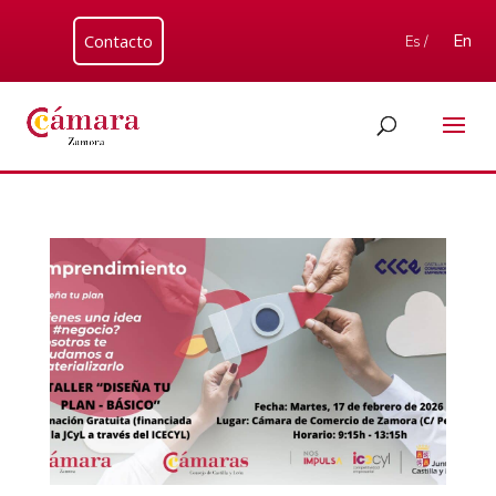
Contacto
En
Es /