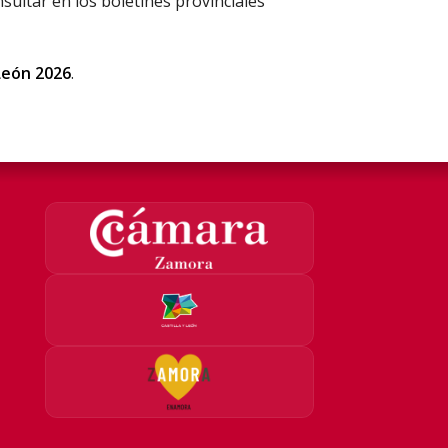
sultar en los boletines provinciales
 León 2026
.