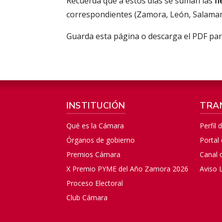
Recuerda que a estos días se suman las
f
correspondientes (Zamora, León, Salamanca,
Guarda esta página o descarga el PDF pa
INSTITUCIÓN
TRA
Qué es la Cámara
Perfil 
Órganos de gobierno
Portal
Premios Cámara
Canal 
X Premio PYME del Año Zamora 2026
Aviso 
Proceso Electoral
Club Cámara