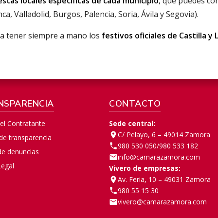
iestas locales específicas de cada municipio
, que puedes con
 Valladolid, Burgos, Palencia, Soria, Ávila y Segovia).
ra tener siempre a mano los
festivos oficiales de Castilla y
NSPARENCIA
CONTACTO
del Contratante
Sede central:
C/ Pelayo, 6 – 49014 Zamora
 de transparencia
980 530 050
/
980 533 182
de denuncias
info@camarazamora.com
Legal
Vivero de empresas:
Av. Feria, 10 – 49031 Zamora
980 55 15 30
vivero@camarazamora.com