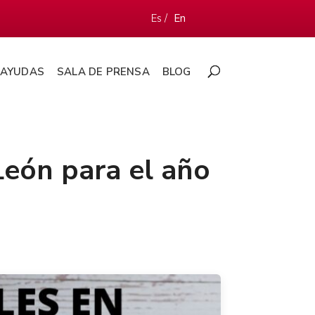
Es /
En
AYUDAS
SALA DE PRENSA
BLOG
 León para el año