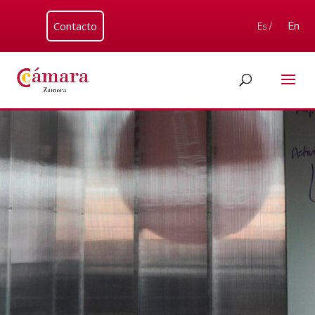
Contacto
En
Es /