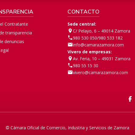
NSPARENCIA
CONTACTO
del Contratante
Sede central:
C/ Pelayo, 6 – 49014 Zamora
 de transparencia
980 530 050
/
980 533 182
de denuncias
info@camarazamora.com
Legal
Vivero de empresas:
Av. Feria, 10 – 49031 Zamora
980 55 15 30
vivero@camarazamora.com
F
© Cámara Oficial de Comercio, Industria y Servicios de Zamora