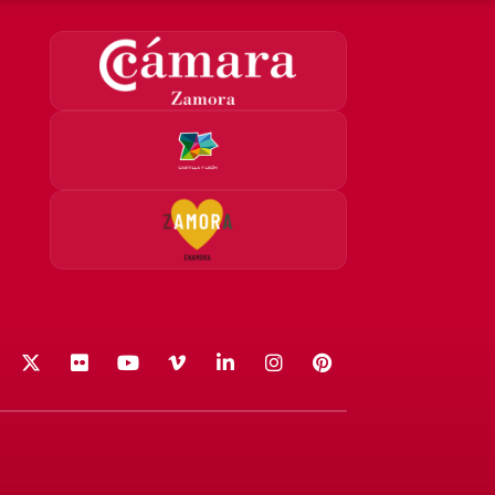
acebook
X (Twitter)
Flickr
YouTube
Vimeo
LinkedIn
Instagram
Pinterest