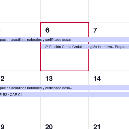
1
2
2
5
7
6
vento,
eventos,
eventos,
spacios acuáticos naturales y certificado desa»
2ª Edición Curso Gratuito «Inglés Intensivo» Prepar
2
2
2
12
13
14
ventos,
eventos,
eventos,
spacios acuáticos naturales y certificado desa»
CE-B2 / CAE-C1
2
2
2
19
20
21