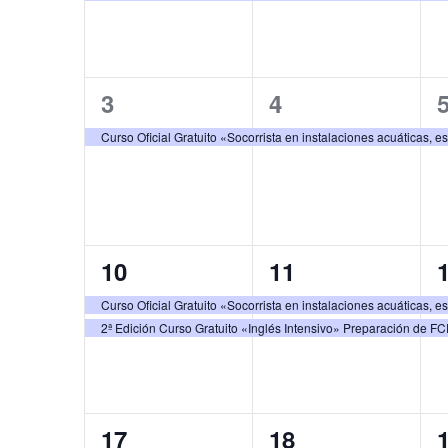
1
1
3
4
evento,
evento,
e
Curso Oficial Gratuito «Socorrista en instalaciones acuáticas, e
2
2
10
11
eventos,
eventos,
e
Curso Oficial Gratuito «Socorrista en instalaciones acuáticas, e
2ª Edición Curso Gratuito «Inglés Intensivo» Preparación de F
2
2
17
18