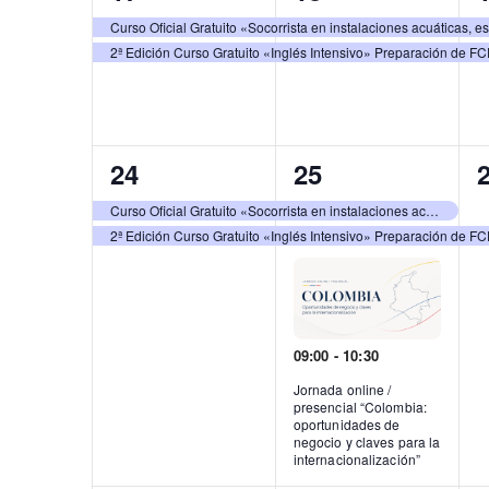
eventos,
eventos,
e
Curso Oficial Gratuito «Socorrista en instalaciones acuáticas, e
2ª Edición Curso Gratuito «Inglés Intensivo» Preparación de F
2
3
24
25
eventos,
eventos,
e
Curso Oficial Gratuito «Socorrista en instalaciones acuáticas, espacios acuáticos naturales y certificado desa»
2ª Edición Curso Gratuito «Inglés Intensivo» Preparación de F
09:00
-
10:30
Jornada online /
presencial “Colombia:
oportunidades de
negocio y claves para la
internacionalización”