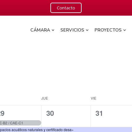
Contacto
CÁMARA
SERVICIOS
PROYECTOS
JUE
VIE
2
1
1
29
30
31
ventos,
evento,
evento,
CE-B2 / CAE-C1
spacios acuáticos naturales y certificado desa»