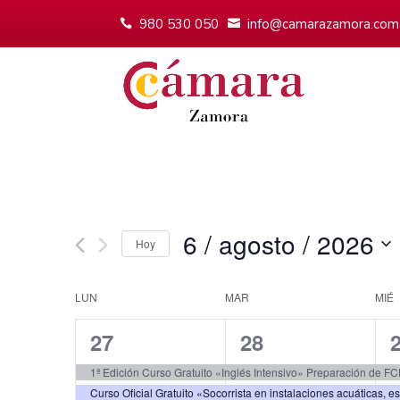
980 530 050
info@camarazamora.com
6 / agosto / 2026
Hoy
Seleccionar
fecha.
Calendario
LUN
MAR
MIÉ
de
2
2
27
28
Eventos
eventos,
eventos,
e
1ª Edición Curso Gratuito «Inglés Intensivo» Preparación de F
Curso Oficial Gratuito «Socorrista en instalaciones acuáticas, e