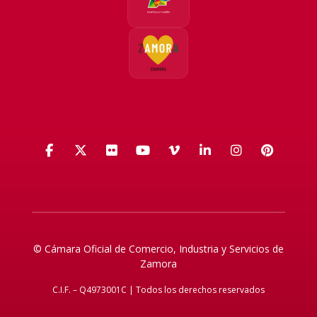
Facebook
X (Twitter)
Flickr
YouTube
Vimeo
LinkedIn
Instagra
Pinte
© Cámara Oficial de Comercio, Industria y Servicios de
Zamora
C.I.F. – Q4973001C | Todos los derechos reservados