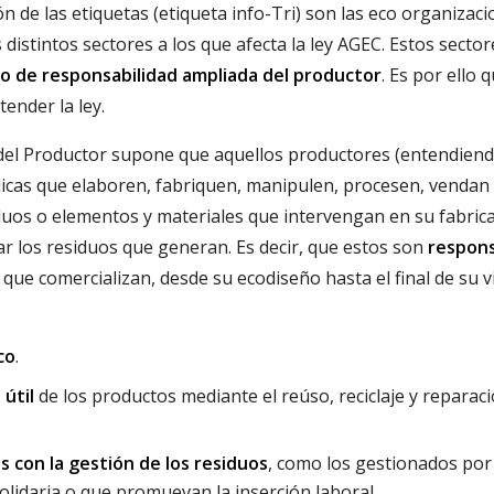
n de las etiquetas (etiqueta info-Tri) son las eco organizaci
distintos sectores a los que afecta la ley AGEC. Estos sector
pio de responsabilidad ampliada del productor
. Es por ello 
tender la ley.
 del Productor supone que aquellos productores (entendien
dicas que elaboren, fabriquen, manipulen, procesen, vendan
uos o elementos y materiales que intervengan en su fabrica
nar los residuos que generan. Es decir, que estos son
respon
que comercializan, desde su ecodiseño hasta el final de su v
co
.
 útil
de los productos mediante el reúso, reciclaje y reparac
 con la gestión de los residuos
, como los gestionados por
solidaria o que promuevan la inserción laboral.