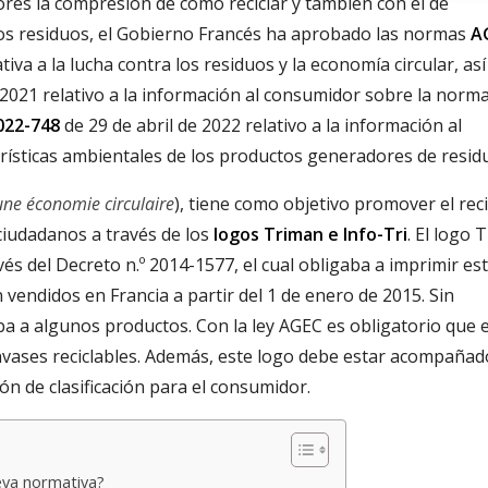
dores la compresión de cómo reciclar y también con el de
 los residuos, el Gobierno Francés ha aprobado las normas
A
tiva a la lucha contra los residuos y la economía circular, as
 2021 relativo a la información al consumidor sobre la norm
022-748
de 29 de abril de 2022 relativo a la información al
rísticas ambientales de los productos generadores de resid
une économie circulaire
), tiene como objetivo promover el reci
ciudadanos a través de los
logos Triman e Info-Tri
. El logo 
és del Decreto n.º 2014-1577, el cual obligaba a imprimir es
 vendidos en Francia a partir del 1 de enero de 2015. Sin
a a algunos productos. Con la ley AGEC es obligatorio que e
nvases reciclables. Además, este logo debe estar acompañad
ión de clasificación para el consumidor.
eva normativa?