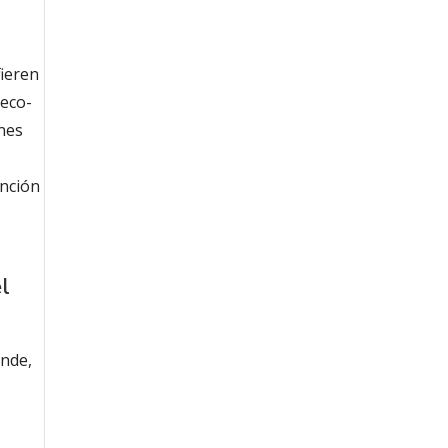
fieren
 eco-
nes
ención
l
ende,