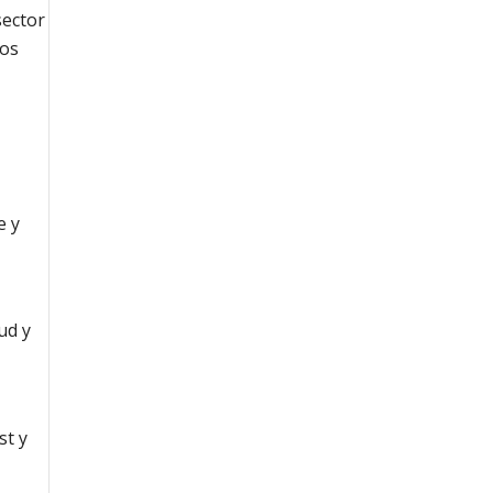
sector
tos
e y
ud y
st y