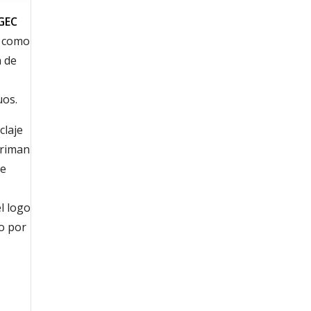
GEC
í como
a de
uos.
claje
Triman
te
l logo
o por