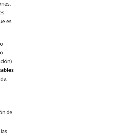
ones,
es
que es
do
 o
ción)
sables
ida.
ión de
 las