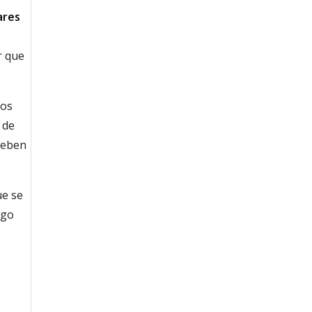
ares
r que
los
 de
deben
ue se
ogo