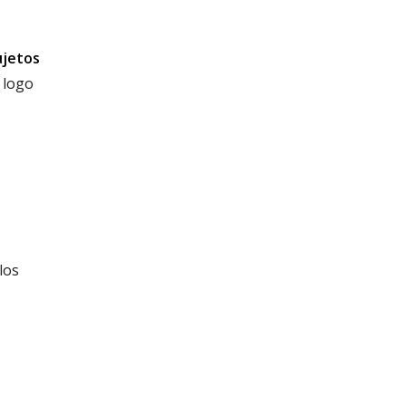
ujetos
 logo
los