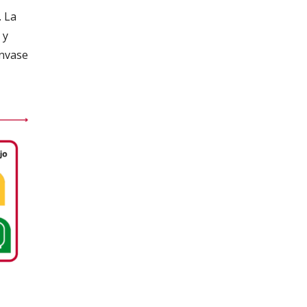
. La
 y
envase