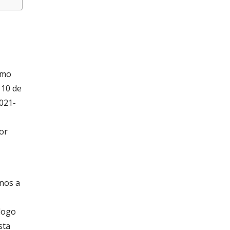
ómo
 10 de
2021-
dor
nos a
 logo
sta