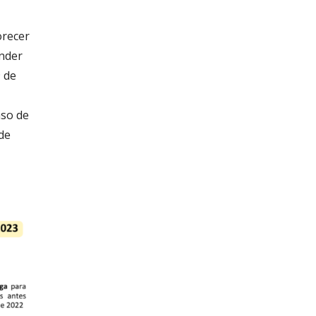
orecer
ender
9 de
aso de
 de