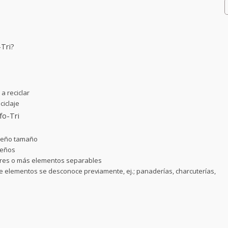
-Tri?
a reciclar
ciclaje
fo-Tri
ueño tamaño
ueños
 tres o más elementos separables
 elementos se desconoce previamente, ej.; panaderías, charcuterías,