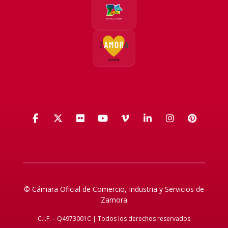
Facebook
X (Twitter)
Flickr
YouTube
Vimeo
LinkedIn
Instagra
Pinte
© Cámara Oficial de Comercio, Industria y Servicios de
Zamora
C.I.F. – Q4973001C | Todos los derechos reservados