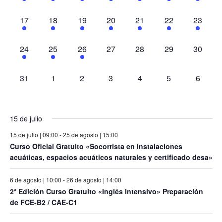
eventos,
eventos,
eventos,
eventos,
eventos,
eventos,
eventos
2
2
2
2
2
2
2
17
18
19
20
21
22
23
eventos,
eventos,
eventos,
eventos,
eventos,
eventos,
eventos
2
3
1
0
0
0
0
24
25
26
27
28
29
30
eventos,
eventos,
evento,
eventos,
eventos,
eventos,
eventos
0
0
0
0
0
0
0
31
1
2
3
4
5
6
eventos,
eventos,
eventos,
eventos,
eventos,
eventos,
eventos
15 de julio
15 de julio | 09:00
-
25 de agosto | 15:00
Curso Oficial Gratuito «Socorrista en instalaciones
acuáticas, espacios acuáticos naturales y certificado desa»
6 de agosto | 10:00
-
26 de agosto | 14:00
2ª Edición Curso Gratuito «Inglés Intensivo» Preparación
de FCE-B2 / CAE-C1