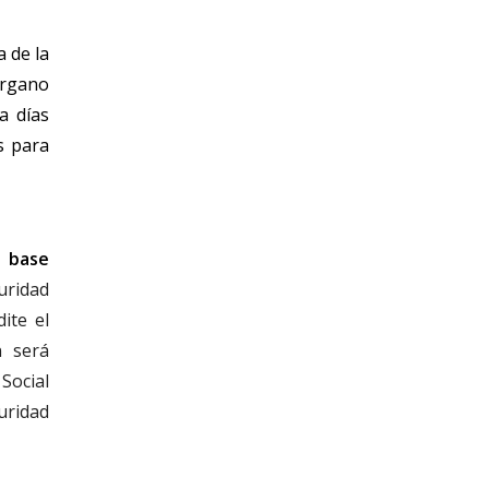
a de la
 órgano
a días
s para
a base
uridad
ite el
n será
Social
uridad