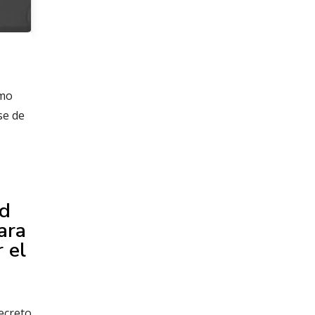
s
smo
se de
ad
ara
 el
Decreto