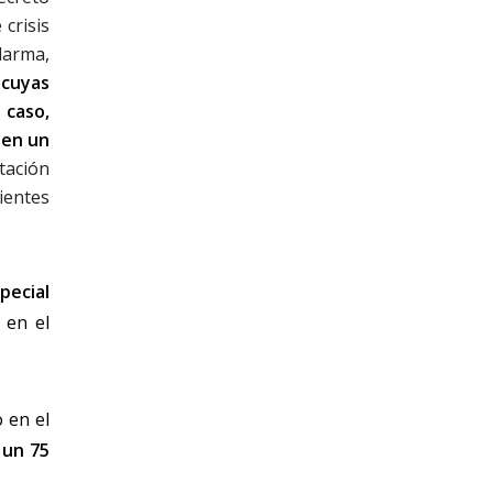
 crisis
larma,
 cuyas
 caso,
,
en un
tación
ientes
pecial
 en el
 en el
 un 75