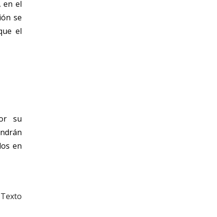
 en el
ión se
que el
or su
endrán
dos en
l Texto