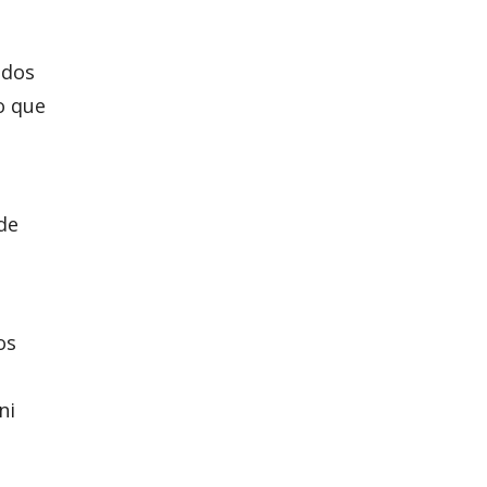
 dos
o que
de
os
ni