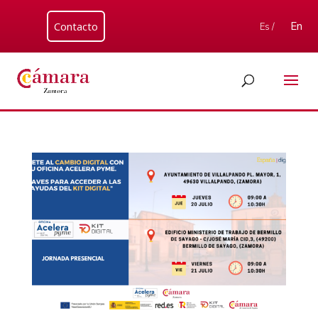
Contacto
En
Es /