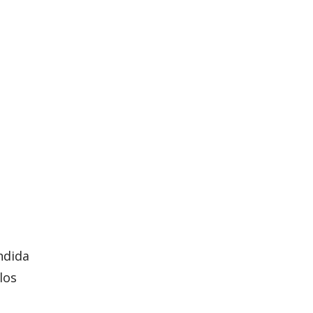
ndida
los