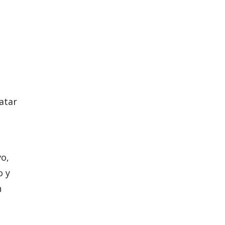
atar
vo,
o y
n