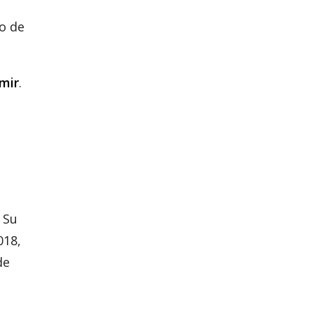
jo de
mir
.
 Su
018,
de