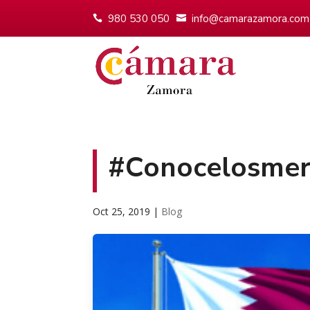
980 530 050
info@camarazamora.com
#Conocelosmer
Oct 25, 2019
|
Blog