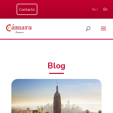
Contacto
En
Es /
Blog