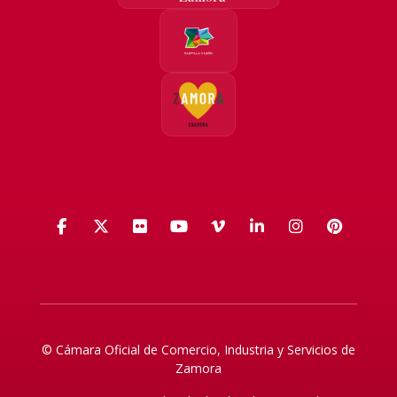
Facebook
X (Twitter)
Flickr
YouTube
Vimeo
LinkedIn
Instagra
Pinte
© Cámara Oficial de Comercio, Industria y Servicios de
Zamora