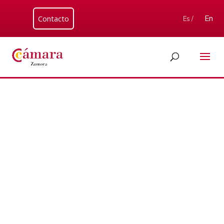
Contacto
En
Es /